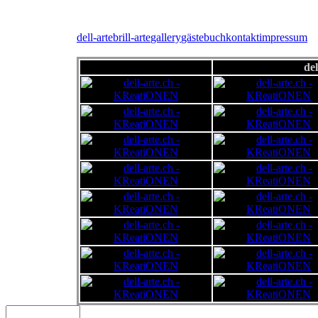
dell-arte
brill-arte
gallery
gästebuch
kontakt
impressum
del