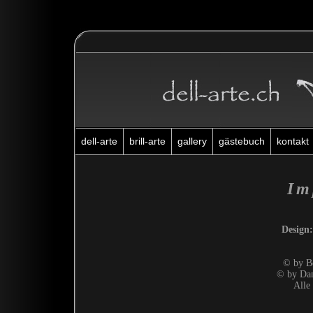
dell-arte
brill-arte
gallery
gästebuch
kontakt
Im
Design:
© by Be
© by Dani
Alle