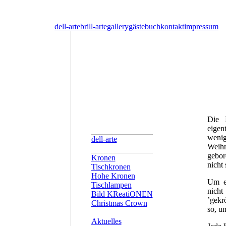
dell-arte
brill-arte
gallery
gästebuch
kontakt
impressum
Die 
eigen
weni
dell-arte
Weihn
gebor
Kronen
nicht
Tischkronen
Hohe Kronen
Um ei
Tischlampen
nicht
Bild KReatiONEN
’gekr
Christmas Crown
so, u
Aktuelles