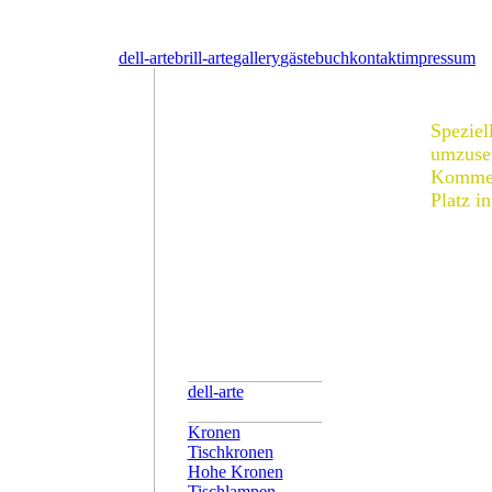
dell-arte
brill-arte
gallery
gästebuch
kontakt
impressum
Speziel
umzus
Komment
Platz i
dell-arte
Kronen
Tischkronen
Hohe Kronen
Tischlampen